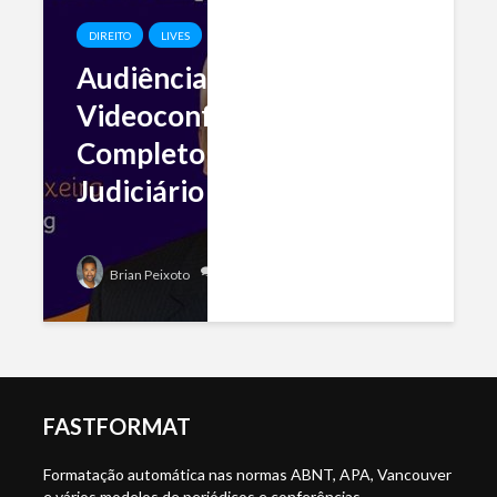
DIREITO
LIVES
Audiências por
Videoconferência: Guia
Completo da Prática no
Judiciário
Add comment
Brian Peixoto
FASTFORMAT
Formatação automática nas normas ABNT, APA, Vancouver
e vários modelos de periódicos e conferências.