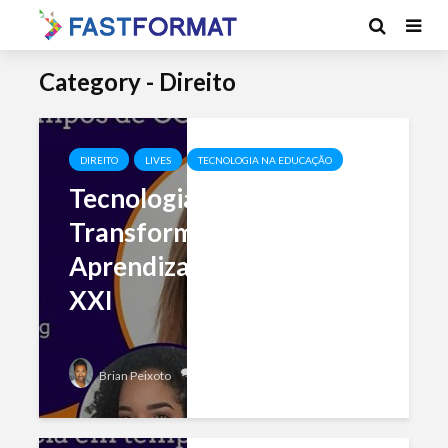
Category - Direito
DIREITO
LIVES
TECNOLOGIA NA EDUCAÇÃO
Tecnologia na Educação:
Transformando a
Aprendizagem no Século
XXI
Add comment
Brian Peixoto