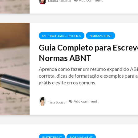
Add comment
Luana Roratto
METODOLOGIA CIENTÍFICA
NORMAS ABNT
Guia Completo para Escre
Normas ABNT
Aprenda como fazer um resumo expandido AB
correta, dicas de formatação e exemplos para a
grátis e evite erros comuns.
Add comment
Tina Sousa
FASTFORMAT
NORMAS ABNT