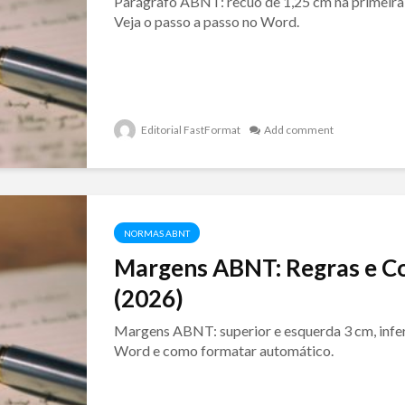
Parágrafo ABNT: recuo de 1,25 cm na primeira l
Veja o passo a passo no Word.
Editorial FastFormat
Add comment
NORMAS ABNT
Margens ABNT: Regras e C
(2026)
Margens ABNT: superior e esquerda 3 cm, inferio
Word e como formatar automático.