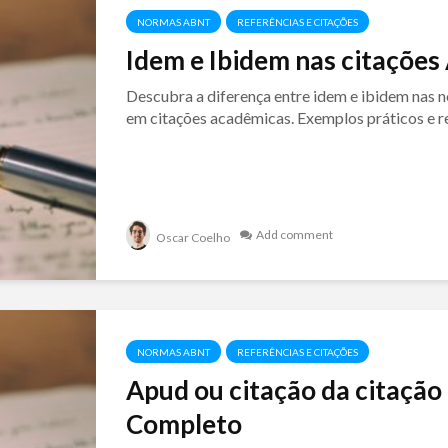
NORMAS ABNT
REFERÊNCIAS E CITAÇÕES
Idem e Ibidem nas citaçõe
Descubra a diferença entre idem e ibidem nas
em citações acadêmicas. Exemplos práticos e re
Add comment
Oscar Coelho
NORMAS ABNT
REFERÊNCIAS E CITAÇÕES
Apud ou citação da citaçã
Completo