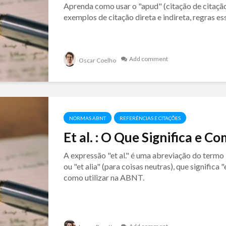
Aprenda como usar o "apud" (citação de cita
exemplos de citação direta e indireta, regras e
Add comment
Oscar Coelho
NORMAS ABNT
REFERÊNCIAS E CITAÇÕES
Et al. : O Que Significa e
A expressão "et al." é uma abreviação do termo la
ou "et alia" (para coisas neutras), que signific
como utilizar na ABNT.