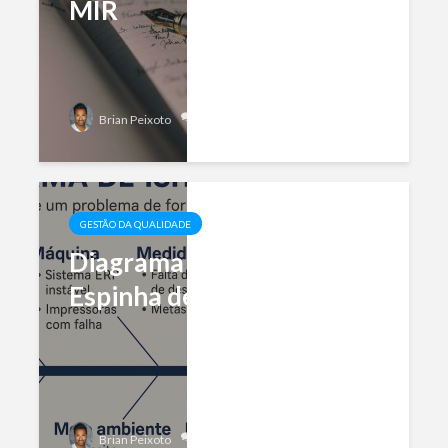
MIR
Add comment
Brian Peixoto
GESTÃO DA QUALIDADE
Diagrama de Ishikawa ou
Espinha de Peixe
Add comment
Brian Peixoto