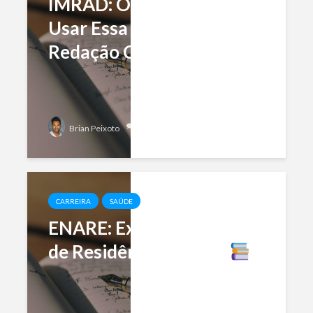
IMRAD: O Que É e Como
Usar Essa Estrutura na
Redação Científica
Add comment
Brian Peixoto
CARREIRA
SAÚDE
ENARE: Exame Nacional
de Residência Médica