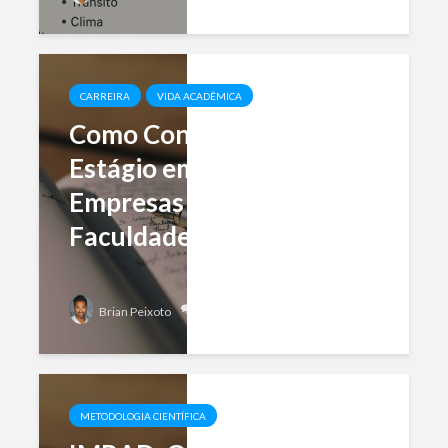
CARREIRA
VIDA ACADÊMICA
Como Conseguir um
Estágio em Grandes
Empresas Ainda na
Faculdade?
Add comment
Brian Peixoto
METODOLOGIA CIENTÍFICA