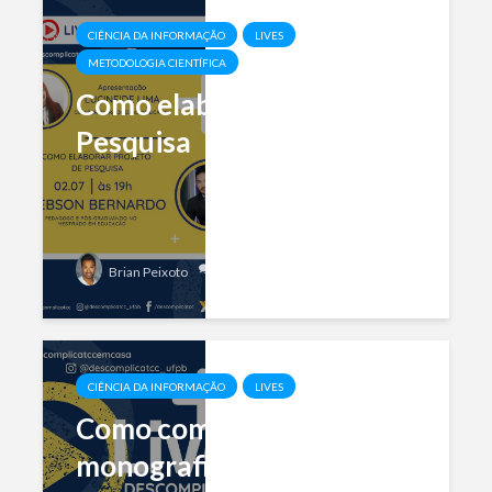
CIÊNCIA DA INFORMAÇÃO
LIVES
METODOLOGIA CIENTÍFICA
Como elaborar Projeto de
Pesquisa
1 comment
Brian Peixoto
CIÊNCIA DA INFORMAÇÃO
LIVES
Como começar uma
monografia?