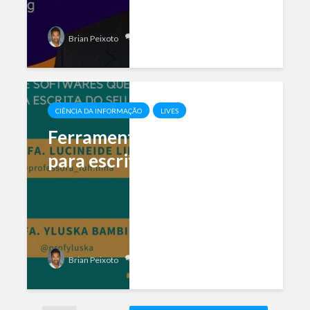
Add comment
Brian Peixoto
CIÊNCIA DA INFORMAÇÃO
LIVES
Ferramentas e softwares
para escrita de TCC
Add comment
Brian Peixoto