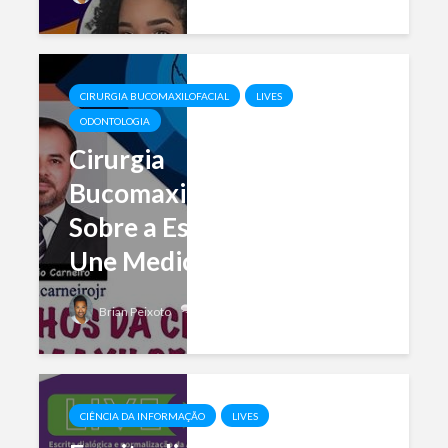
CIRURGIA BUCOMAXILOFACIAL
LIVES
ODONTOLOGIA
Cirurgia
Bucomaxilofacial: Tudo
Sobre a Especialidade que
Une Medicina e...
Add comment
Brian Peixoto
CIÊNCIA DA INFORMAÇÃO
LIVES