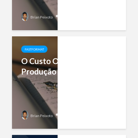
Add comment
Brian Peixoto
FASTFORMAT
O Custo Oculto da
Produção Científica
Add comment
Brian Peixoto