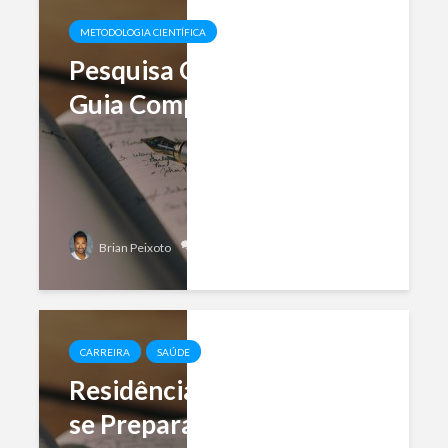
METODOLOGIA CIENTÍFICA
Pesquisa Qualitativa:
Guia Completo
Add comment
Brian Peixoto
CARREIRA
SAÚDE
Residência Médica: Como
se Preparar e Dia-a-Dia do