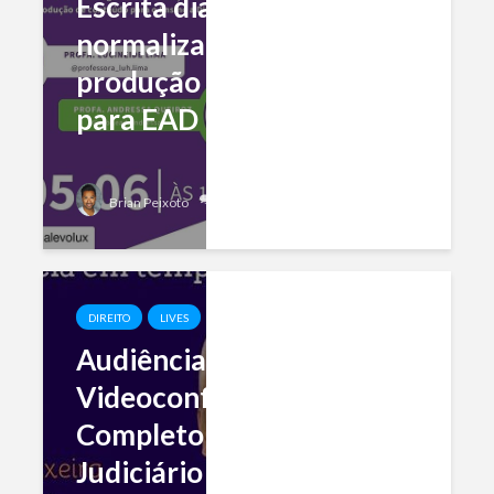
Escrita dialógica e
normalização da ABNT na
produção de conteúdo
para EAD
Add comment
Brian Peixoto
DIREITO
LIVES
Audiências por
Videoconferência: Guia
Completo da Prática no
Judiciário