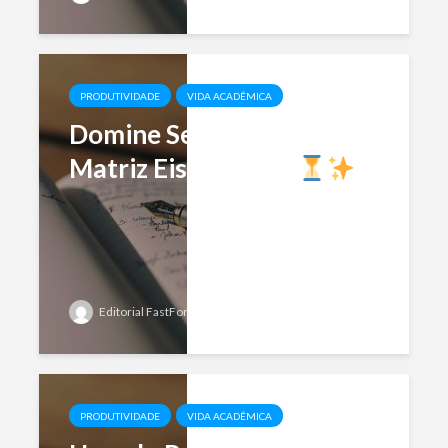
PRODUTIVIDADE
VIDA ACADÊMICA
Domine Seu Tempo com a
Matriz Eisenhower
Editorial FastFormat
Add comment
PRODUTIVIDADE
VIDA ACADÊMICA