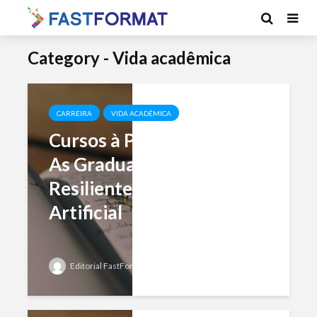
Category - Vida acadêmica
CARREIRA
VIDA ACADÊMICA
Cursos à Prova do Futuro:
As Graduações Mais
Resilientes à Inteligência
Artificial
Editorial FastFormat
Add comment