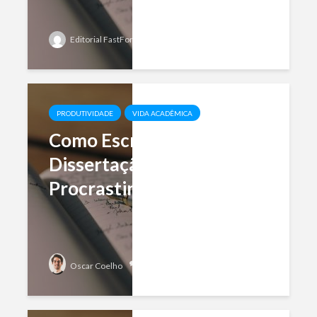
Editorial FastFormat
Add comment
PRODUTIVIDADE
VIDA ACADÊMICA
Como Escrever o TCC ou
Dissertação sem
Procrastinar
Add comment
Oscar Coelho