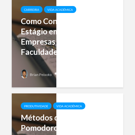
CARREIRA
VIDA ACADÊMICA
Como Conseguir um
Estágio em Grandes
Empresas Ainda na
Faculdade?
Add comment
Brian Peixoto
PRODUTIVIDADE
VIDA ACADÊMICA
Métodos de Estudo:
Pomodoro, Feynman e