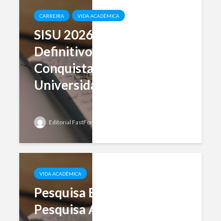
CARREIRA
VIDA ACADÊMICA
SISU 2026: O Guia
Definitivo para
Conquistar Sua Vaga na
Universidade
Editorial FastFormat
Add comment
VIDA ACADÊMICA
Pesquisa Básica vs.
Pesquisa Aplicada: