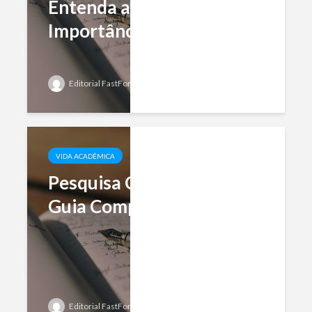
Entenda as Diferenças e
Importâncias
Editorial FastFormat
Add comment
VIDA ACADÊMICA
Pesquisa Científica: Um
Guia Completo
Editorial FastFormat
Add comment