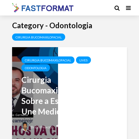
Category - Odontologia
CIRURGIA BUCOMAXILOFACIAL
CIRURGIA BUCOMAXILOFACIAL
LIVES
ODONTOLOGIA
Cirurgia
Bucomaxilofacial: Tudo
Sobre a Especialidade que
Une Medicina e...
Add comment
Brian Peixoto