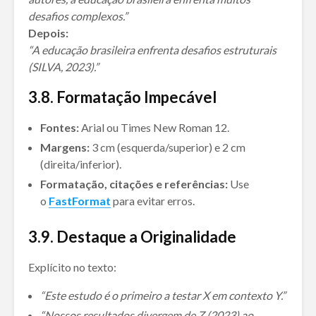
desafios complexos.”
Depois:
“A educação brasileira enfrenta desafios estruturais
(SILVA, 2023).”
3.
8. Formatação Impecável
Fontes:
Arial ou Times New Roman 12.
Margens:
3 cm (esquerda/superior) e 2 cm
(direita/inferior).
Formatação, citações e referências:
Use
o
FastFormat
para evitar erros.
3.
9. Destaque a Originalidade
Explícito no texto:
“Este estudo é o primeiro a testar X em contexto Y.”
“Nossos resultados divergem de Z (2023) ao