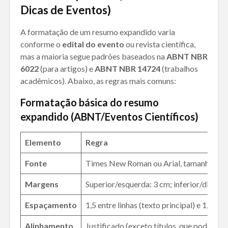
Dicas de Eventos)
A formatação de um resumo expandido varia
conforme o
edital do evento
ou revista científica,
mas a maioria segue padrões baseados na
ABNT NBR
6022
(para artigos) e
ABNT NBR 14724
(trabalhos
acadêmicos). Abaixo, as regras mais comuns:
Formatação básica
do resumo
expandido
(ABNT/Eventos Científicos)
Elemento
Regra
Fonte
Times New Roman ou Arial, tamanho 12 (c
Margens
Superior/esquerda: 3 cm; inferior/direita:
Espaçamento
1,5 entre linhas (texto principal) e 1,0 (ci
Alinhamento
Justificado (exceto títulos, que podem se