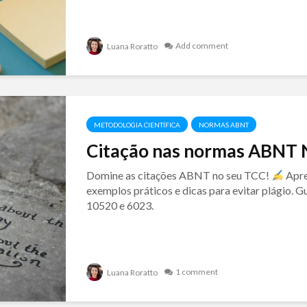
Add comment
Luana Roratto
METODOLOGIA CIENTÍFICA
NORMAS ABNT
Citação nas normas ABNT
Domine as citações ABNT no seu TCC!
Apren
exemplos práticos e dicas para evitar plágio.
10520 e 6023.
1 comment
Luana Roratto