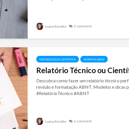
1 comment
Luana Roratto
METODOLOGIA CIENTÍFICA
NORMAS ABNT
Relatório Técnico ou Cient
Descubra como fazer um relatório técnico perfe
revisão e formatação ABNT. Modelos e dicas pr
#RelatórioTécnico #ABNT
1 comment
Luana Roratto