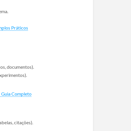
tema.
mplos Práticos
gos, documentos).
experimentos).
: Guia Completo
belas, citações).