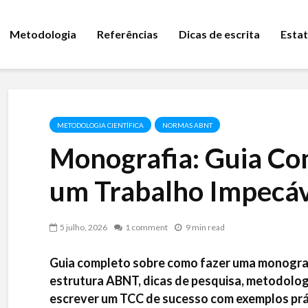
Metodologia
Referências
Dicas de escrita
Estat
METODOLOGIA CIENTÍFICA
NORMAS ABNT
Monografia: Guia Co
um Trabalho Impecáv
5 julho, 2026
1 comment
9 min read
Guia completo sobre como fazer uma monograf
estrutura ABNT, dicas de pesquisa, metodolog
escrever um TCC de sucesso com exemplos prá