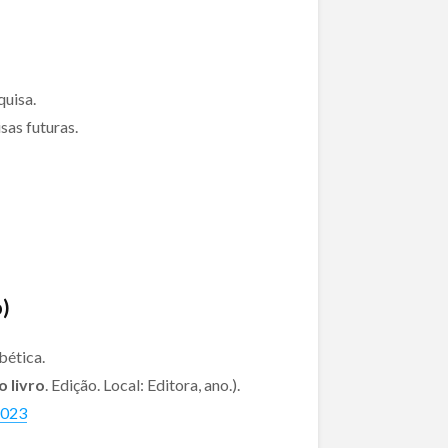
quisa.
sas futuras.
o)
bética.
o livro
. Edição. Local: Editora, ano.).
6023