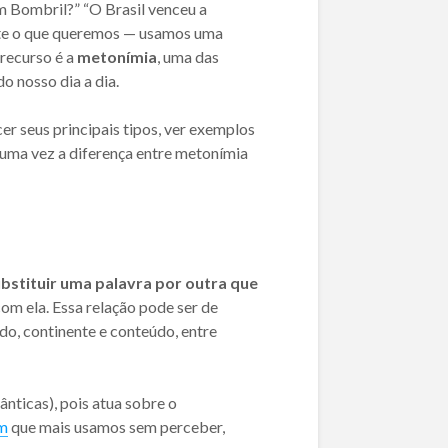
m Bombril?” “O Brasil venceu a
nte o que queremos — usamos uma
 recurso é a
metonímia
, uma das
o nosso dia a dia.
er seus principais tipos, ver exemplos
 uma vez a diferença entre metonímia
bstituir uma palavra por outra que
om ela. Essa relação pode ser de
odo, continente e conteúdo, entre
nticas), pois atua sobre o
em
que mais usamos sem perceber,