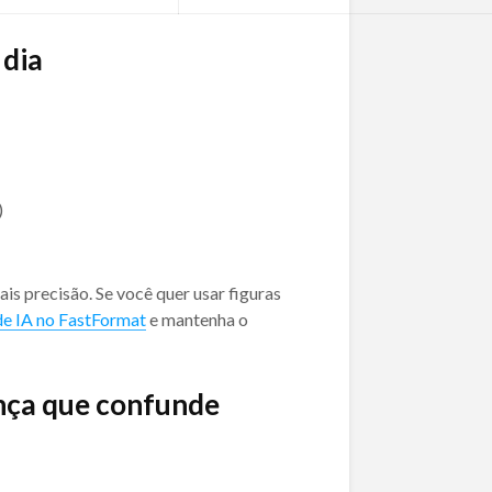
 dia
)
is precisão. Se você quer usar figuras
de IA no FastFormat
e mantenha o
nça que confunde