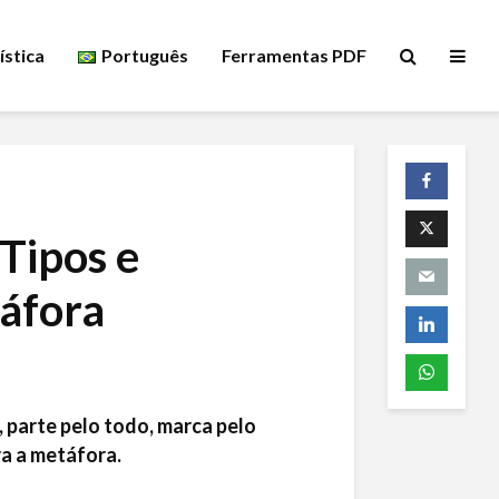
ística
Português
Ferramentas PDF
Tipos e
áfora
, parte pelo todo, marca pelo
ra a metáfora.