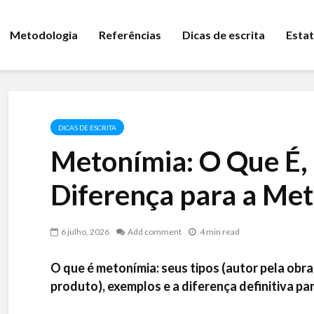
Metodologia
Referências
Dicas de escrita
Estat
DICAS DE ESCRITA
Metonímia: O Que É, 
Diferença para a Met
6 julho, 2026
Add comment
4 min read
O que é metonímia: seus tipos (autor pela obra
produto), exemplos e a diferença definitiva pa