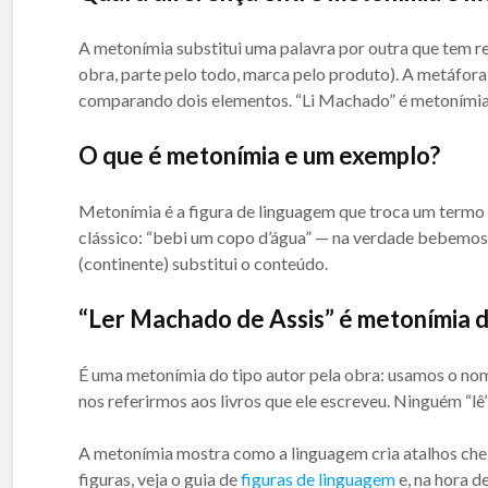
A metonímia substitui uma palavra por outra que tem re
obra, parte pelo todo, marca pelo produto). A metáfora
comparando dois elementos. “Li Machado” é metonímia; 
O que é metonímia e um exemplo?
Metonímia é a figura de linguagem que troca um termo 
clássico: “bebi um copo d’água” — na verdade bebemos 
(continente) substitui o conteúdo.
“Ler Machado de Assis” é metonímia 
É uma metonímia do tipo autor pela obra: usamos o no
nos referirmos aos livros que ele escreveu. Ninguém “lê”
A metonímia mostra como a linguagem cria atalhos chei
figuras, veja o guia de
figuras de linguagem
e, na hora d