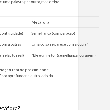
m uma palavra por outra, mas o
tipo
Metáfora
(contiguidade)
Semelhança (comparação)
 com a outra?
Uma coisa se parece com a outra?
: relação real)
“Ele é um leão.” (semelhança: coragem)
elação real de proximidade
Para aprofundar o outro lado da
etáfora?