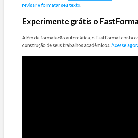
revisar e formatar seu texto
.
Experimente grátis o FastForm
Além da formatação automática, o FastFormat conta com
construção de seus trabalhos acadêmicos.
Acesse agor