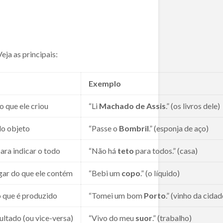
ja as principais:
Exemplo
o que ele criou
“Li
Machado de Assis
.” (os livros dele)
do objeto
“Passe o
Bombril
.” (esponja de aço)
ra indicar o todo
“Não há
teto
para todos.” (casa)
ugar do que ele contém
“Bebi um
copo
.” (o líquido)
o que é produzido
“Tomei um bom
Porto
.” (vinho da cidad
ultado (ou vice-versa)
“Vivo do meu
suor
.” (trabalho)