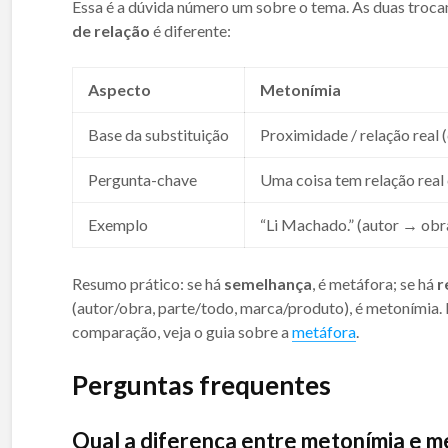
Essa é a dúvida número um sobre o tema. As duas troca
de relação
é diferente:
Aspecto
Metonímia
Base da substituição
Proximidade / relação real 
Pergunta-chave
Uma coisa tem relação real
Exemplo
“Li Machado.” (autor → obra
Resumo prático: se há
semelhança
, é metáfora; se há
r
(autor/obra, parte/todo, marca/produto), é metonímia. 
comparação, veja o guia sobre a
metáfora
.
Perguntas frequentes
Qual a diferença entre metonímia e m