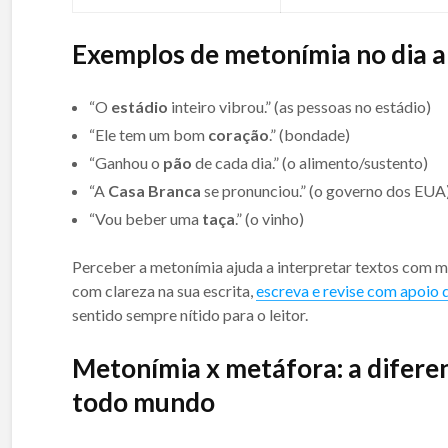
Exemplos de metonímia no dia a
“O
estádio
inteiro vibrou.” (as pessoas no estádio)
“Ele tem um bom
coração
.” (bondade)
“Ganhou o
pão
de cada dia.” (o alimento/sustento)
“A
Casa Branca
se pronunciou.” (o governo dos EUA
“Vou beber uma
taça
.” (o vinho)
Perceber a metonímia ajuda a interpretar textos com ma
com clareza na sua escrita,
escreva e revise com apoio 
sentido sempre nítido para o leitor.
Metonímia x metáfora: a difere
todo mundo