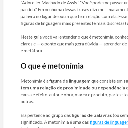
“Adoro ler Machado de Assis.” “Você pode me passar u
partida.” Em nenhuma dessas frases dizemos exatame
palavra no lugar de outra que tem relação com ela. Esse
figuras de linguagem mais presentes (e mais discretas) d
Neste guia você vai entender o que é metonímia, conhec
claros e — o ponto que mais gera dúvida — aprender de
e metáfora.
O que é metonímia
Metonímia é a
figura de linguagem
que consiste em
su
tem uma relação de proximidade ou dependência
c
causa e efeito, autor e obra, marca e produto, parte e t
outras.
Ela pertence ao grupo das
figuras de palavras
(ou semâ
significado. A metonímia é uma das
figuras de linguag